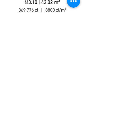
M3.10 | 42.02 m²
369 776 zł | 8800 zł/m²
M3.11 | 77.83 m²
684 904 zł | 8800 zł/m²
M3.12 | 57.28 m²
498 336 zł | 8700 zł/m²
Umów się na
prezentację