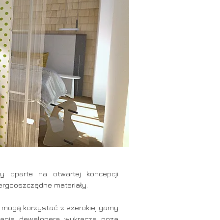
y oparte na otwartej koncepcji
nergooszczędne materiały.
y mogą korzystać z szerokiej gamy
żowanie dewelopera wykracza poza