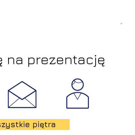
 na prezentację
zystkie piętra