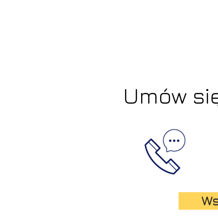
Umów się
Ws