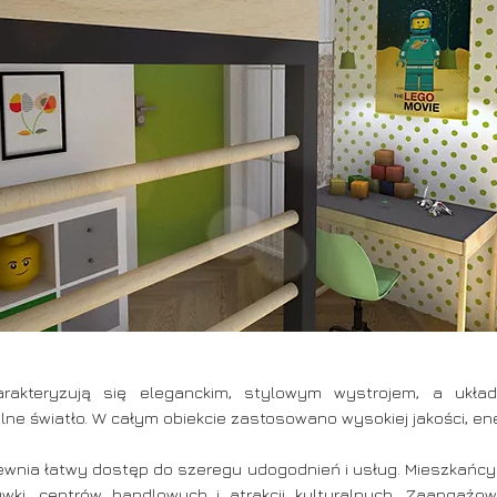
arakteryzują się eleganckim, stylowym wystrojem, a układ
lne światło. W całym obiekcie zastosowano wysokiej jakości, e
ewnia łatwy dostęp do szeregu udogodnień i usług. Mieszkańc
ozrywki, centrów handlowych i atrakcji kulturalnych. Zaanga